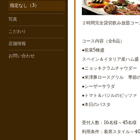
指定なし（3）
写真
２時間完全貸切飲み放題コー
こだわり
コース内容（全6品）
店舗情報
●前菜5種盛
お問い合わせ
スペイン＆イタリア産ハム盛
●ニョッキクラムチャウダー
●米澤豚ロースグリル 季節
●シーザーサラダ
●トマト＆バジルのピッツァ
●本日のパスタ
受付人数：16名様～45名様
利用条件：着席スタイル～4