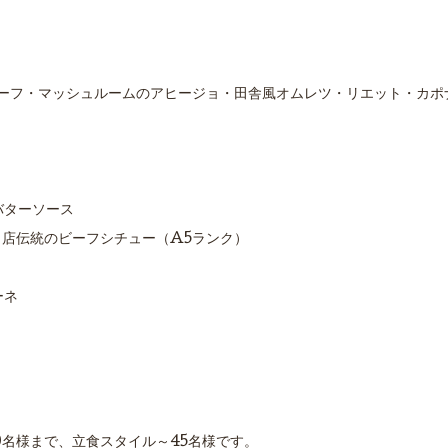
ーフ・マッシュルームのアヒージョ・田舎風オムレツ・リエット・カポ
バターソース
当店伝統のビーフシチュー（A5ランク）
ーネ
0名様まで、立食スタイル～45名様です。