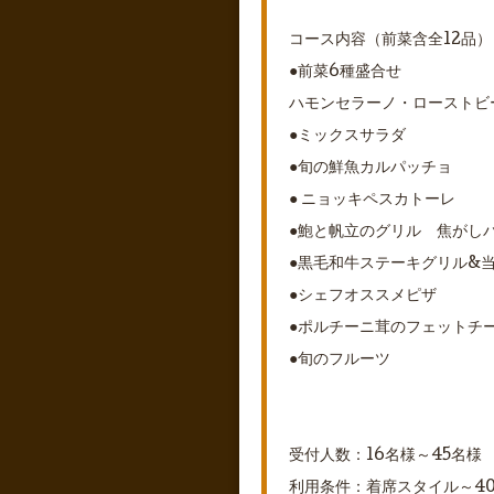
コース内容（前菜含全12品）
●前菜6種盛合せ
ハモンセラーノ・ローストビ
●ミックスサラダ
●旬の鮮魚カルパッチョ
● ニョッキペスカトーレ
●鮑と帆立のグリル 焦がし
●黒毛和牛ステーキグリル&
●シェフオススメピザ
●ポルチーニ茸のフェットチ
●旬のフルーツ
受付人数：16名様～45名様
利用条件：着席スタイル～4