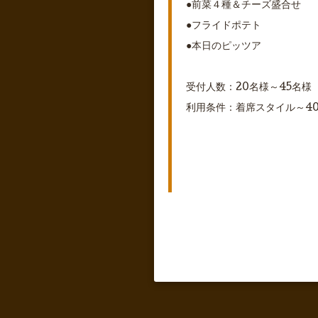
●前菜４種＆チーズ盛合せ
●フライドポテト
●本日のピッツア
受付人数：20名様～45名様
利用条件：着席スタイル～4