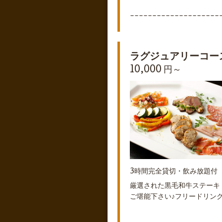
--------------------
ラグジュアリーコー
10,000 円～
3時間完全貸切・飲み放題
厳選された黒毛和牛ステーキ
ご堪能下さい♪フリードリン