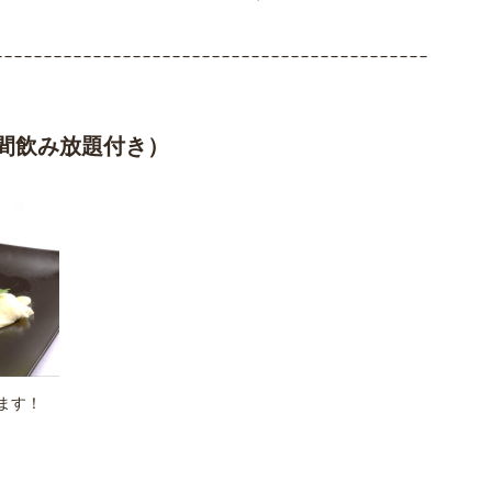
--------------------------------------------
間飲み放題付き）
ます！